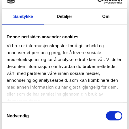
Varenummer:
1060591
Samtykke
Detaljer
Om
Kategorier:
Impellere
Del produktet
Denne nettsiden anvender cookies
Vi bruker informasjonskapsler for å gi innhold og
annonser et personlig preg, for å levere sosiale
mediefunksjoner og for å analysere trafikken vår. Vi deler
dessuten informasjon om hvordan du bruker nettstedet
vårt, med partnerne våre innen sosiale medier,
Beskrivelse
annonsering og analysearbeid, som kan kombinere den
med annen informasjon du har gjort tilgjengelig for dem,
eller som de har samlet inn gjennom din bruk av
tjenestene deres.
Erstatter modeller:
JMP 7300-01
Samtykkevalg
Jabsco 18948-0001
Nødvendig
Johnson 09-702B-1
Sherwood 10615K