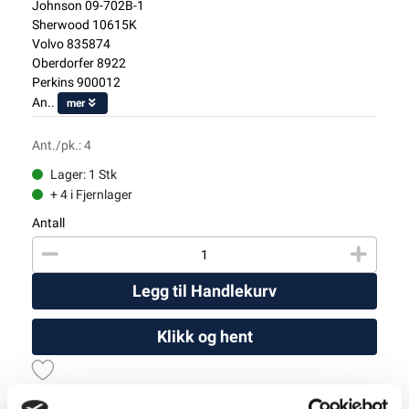
Johnson 09-702B-1
Sherwood 10615K
Volvo 835874
Oberdorfer 8922
Perkins 900012
An..
mer
Ant./pk.: 4
Lager: 1 Stk
+ 4 i Fjernlager
Antall
Legg til Handlekurv
Klikk og hent