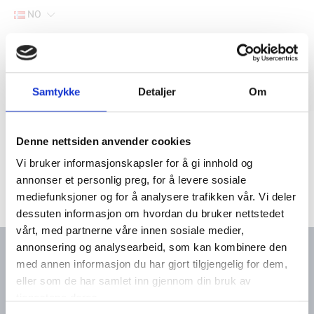
NO
Hjem
Filter
Samtykke
Detaljer
Om
Lager
Hjem
Båtutstyr
Motortilbehør
Impellere
Denne nettsiden anvender cookies
Vi bruker informasjonskapsler for å gi innhold og
annonser et personlig preg, for å levere sosiale
mediefunksjoner og for å analysere trafikken vår. Vi deler
dessuten informasjon om hvordan du bruker nettstedet
vårt, med partnerne våre innen sosiale medier,
annonsering og analysearbeid, som kan kombinere den
med annen informasjon du har gjort tilgjengelig for dem,
eller som de har samlet inn gjennom din bruk av
Kontakt oss
Meny
tjenestene deres.