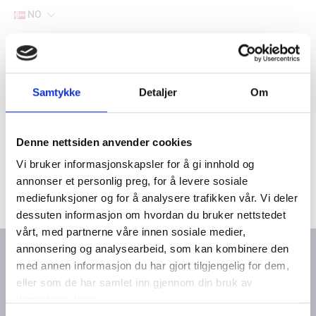
NO
Hjem
Filter
Samtykke
Detaljer
Om
Lager
Hjem
Båtutstyr
Motortilbehør
Denne nettsiden anvender cookies
Vi bruker informasjonskapsler for å gi innhold og
annonser et personlig preg, for å levere sosiale
mediefunksjoner og for å analysere trafikken vår. Vi deler
dessuten informasjon om hvordan du bruker nettstedet
vårt, med partnerne våre innen sosiale medier,
annonsering og analysearbeid, som kan kombinere den
med annen informasjon du har gjort tilgjengelig for dem,
eller som de har samlet inn gjennom din bruk av
Kontakt oss
Meny
tjenestene deres.