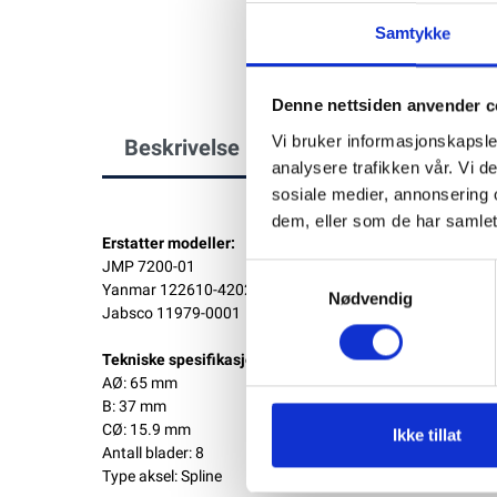
Samtykke
Denne nettsiden anvender c
Vi bruker informasjonskapsler
Beskrivelse
analysere trafikken vår. Vi 
sosiale medier, annonsering 
dem, eller som de har samlet
Erstatter modeller:
JMP 7200-01
Samtykkevalg
Yanmar 122610-42021
Nødvendig
Jabsco 11979-0001
Tekniske spesifikasjoner:
AØ: 65 mm
B: 37 mm
CØ: 15.9 mm
Ikke tillat
Antall blader: 8
Type aksel: Spline