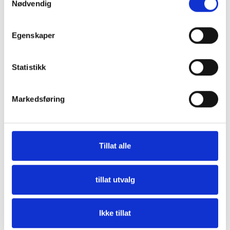
Nødvendig
Egenskaper
Statistikk
Beskrivelse
Markedsføring
Impeller i gummi. Den eneste sikre identifikasjonen er
originalnummeret.
Passer til følgende motorer:
Tillat alle
Suzuki
Originalnummer:
17461-87E10
Type:
90/100 hk, 2 takt,
tillat utvalg
60/70 hk, 4 takt
Spesifikasjon
Ikke tillat