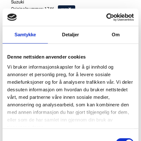
Suzuki
Originalnummer: 1746..
mer
Tomt på lager
Antall
Samtykke
Detaljer
Om
Legg til Handlekurv
Denne nettsiden anvender cookies
Vi bruker informasjonskapsler for å gi innhold og
Klikk og hent
annonser et personlig preg, for å levere sosiale
mediefunksjoner og for å analysere trafikken vår. Vi deler
dessuten informasjon om hvordan du bruker nettstedet
vårt, med partnerne våre innen sosiale medier,
annonsering og analysearbeid, som kan kombinere den
med annen informasjon du har gjort tilgjengelig for dem,
Varenummer:
1020356
eller som de har samlet inn gjennom din bruk av
Kategorier:
Impellere
tjenestene deres.
Del produktet
Samtykkevalg