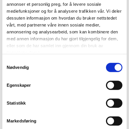
annonser et personlig preg, for å levere sosiale
Varenummer:
1060549
mediefunksjoner og for å analysere trafikken vår. Vi deler
Kategorier:
Impellere
dessuten informasjon om hvordan du bruker nettstedet
Del produktet
vårt, med partnerne våre innen sosiale medier,
annonsering og analysearbeid, som kan kombinere den
med annen informasjon du har gjort tilgjengelig for dem,
eller som de har samlet inn gjennom din bruk av
tjenestene deres.
Samtykkevalg
Nødvendig
Beskrivelse
Egenskaper
Erstatter modeller:
Statistikk
Impeller 8301-01
Jabsco 17936-0001
Johnson 08-814B
Markedsføring
Volvo penta 842857
Volvo penta 844683