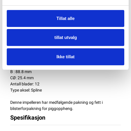
Volvo penta 845796
Volvo penta 875697
Volvo penta 21951364
Tillat alle
Cummins 8503
Perkins 460027
CAT 4l8470
tillat utvalg
Detroit Diesel 5196768
Detroit Diesel 8924839
Ikke tillat
Tekniske spesifikasjoner:
AØ: 95 mm
B : 88.8 mm
CØ: 25.4 mm
Antall blader: 12
Type aksel: Spline
Denne impelleren har medfølgende pakning og fett i
blisterforpakning for piggoppheng.
Spesifikasjon