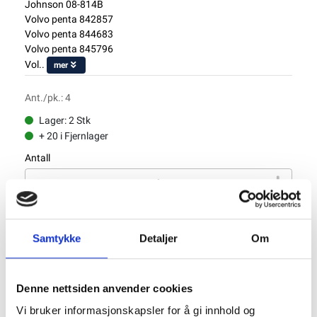
Johnson 08-814B
Volvo penta 842857
Volvo penta 844683
Volvo penta 845796
Vol..
mer
Ant./pk.: 4
Lager: 2 Stk
+ 20 i Fjernlager
Antall
Legg til Handlekurv
Samtykke
Detaljer
Om
Klikk og hent
Denne nettsiden anvender cookies
Vi bruker informasjonskapsler for å gi innhold og