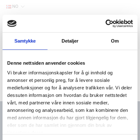
NO
Hjem
Filter
Samtykke
Detaljer
Om
Lager
Hjem
Yanmar marine deler
Pakninger
Pakning-termostat
Denne nettsiden anvender cookies
Vi bruker informasjonskapsler for å gi innhold og
annonser et personlig preg, for å levere sosiale
mediefunksjoner og for å analysere trafikken vår. Vi deler
dessuten informasjon om hvordan du bruker nettstedet
vårt, med partnerne våre innen sosiale medier,
annonsering og analysearbeid, som kan kombinere den
med annen informasjon du har gjort tilgjengelig for dem,
eller som de har samlet inn gjennom din bruk av
Kontakt oss
Meny
tjenestene deres.