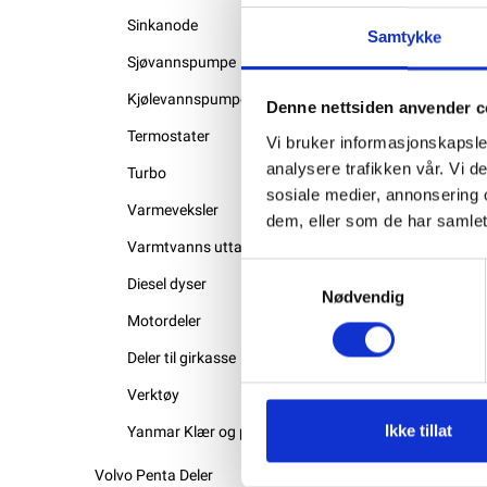
Sinkanode
Samtykke
Sjøvannspumpe
Kjølevannspumpe
Denne nettsiden anvender c
Termostater
Vi bruker informasjonskapsler
analysere trafikken vår. Vi 
Turbo
sosiale medier, annonsering 
Varmeveksler
dem, eller som de har samlet
Varmtvanns uttak
Samtykkevalg
Diesel dyser
Nødvendig
Motordeler
Deler til girkasse
Verktøy
Ikke tillat
Yanmar Klær og profilering
Volvo Penta Deler