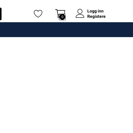
Logg inn
Registere
0