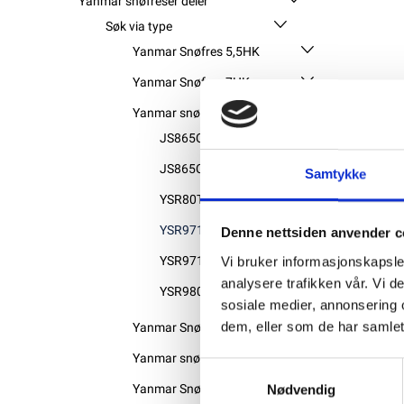
Yanmar snøfreser deler
Søk via type
Yanmar Snøfres 5,5HK
Yanmar Snøfres 7HK
Yanmar snøfres 8 HK
JS865C
JS865CS
Samtykke
YSR80TE
YSR971C
Denne nettsiden anvender c
YSR971CS
Vi bruker informasjonskapsler
analysere trafikken vår. Vi 
YSR980
sosiale medier, annonsering 
dem, eller som de har samlet
Yanmar Snøfres 9HK
Yanmar snøfres 10HK
Samtykkevalg
Yanmar Snøfres 16HK
Nødvendig