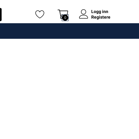
Logg inn
Registere
0