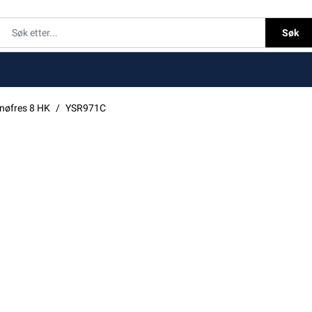
Søk
nøfres 8 HK
YSR971C