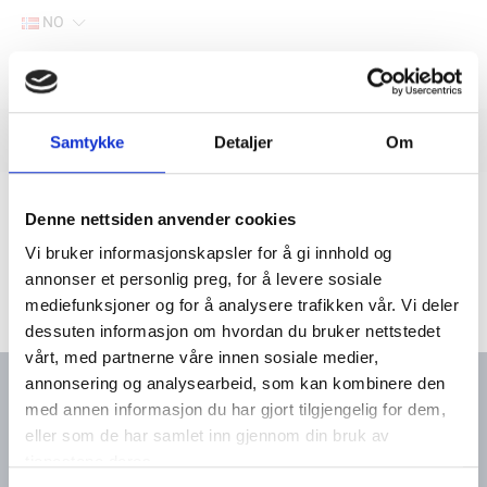
NO
Hjem
Filter
Samtykke
Detaljer
Om
Lager
Hjem
Yanmar snøfreser deler
Søk via type
Yanmar snøfres 8 HK
Denne nettsiden anvender cookies
Vi bruker informasjonskapsler for å gi innhold og
annonser et personlig preg, for å levere sosiale
mediefunksjoner og for å analysere trafikken vår. Vi deler
dessuten informasjon om hvordan du bruker nettstedet
vårt, med partnerne våre innen sosiale medier,
annonsering og analysearbeid, som kan kombinere den
med annen informasjon du har gjort tilgjengelig for dem,
eller som de har samlet inn gjennom din bruk av
Kontakt oss
Meny
tjenestene deres.