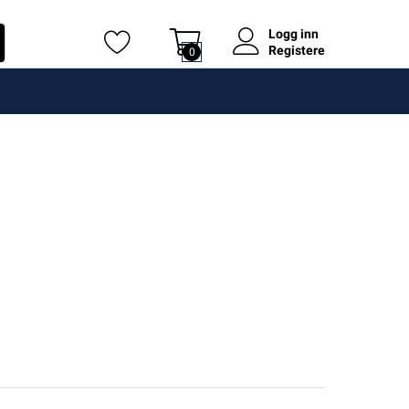
Logg inn
Registere
0