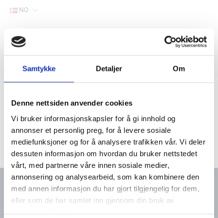
NO
Hjem
Filter
Lager
Samtykke
Detaljer
Om
Hjem
Yanmar marine deler
Søk via motortype
6-sylindret-motor
6LP(A)-ST(Z)P(2)
Denne nettsiden anvender cookies
Vi bruker informasjonskapsler for å gi innhold og
annonser et personlig preg, for å levere sosiale
mediefunksjoner og for å analysere trafikken vår. Vi deler
dessuten informasjon om hvordan du bruker nettstedet
vårt, med partnerne våre innen sosiale medier,
annonsering og analysearbeid, som kan kombinere den
med annen informasjon du har gjort tilgjengelig for dem,
eller som de har samlet inn gjennom din bruk av
Kontakt oss
Meny
tjenestene deres.