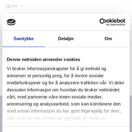
NO
Hjem
Filter
Samtykke
Detaljer
Om
Lager
Hjem
Båtutstyr
Vetus
Thruster
Denne nettsiden anvender cookies
Vi bruker informasjonskapsler for å gi innhold og
annonser et personlig preg, for å levere sosiale
mediefunksjoner og for å analysere trafikken vår. Vi deler
dessuten informasjon om hvordan du bruker nettstedet
vårt, med partnerne våre innen sosiale medier,
annonsering og analysearbeid, som kan kombinere den
med annen informasjon du har gjort tilgjengelig for dem,
eller som de har samlet inn gjennom din bruk av
Kontakt oss
Meny
tjenestene deres.