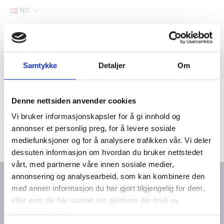
NO
Hjem
Filter
Samtykke
Detaljer
Om
Lager
Hjem
Båtutstyr
Varme, ventilasjon og luker
Ventilasjon
Denne nettsiden anvender cookies
Vi bruker informasjonskapsler for å gi innhold og
annonser et personlig preg, for å levere sosiale
mediefunksjoner og for å analysere trafikken vår. Vi deler
dessuten informasjon om hvordan du bruker nettstedet
vårt, med partnerne våre innen sosiale medier,
annonsering og analysearbeid, som kan kombinere den
med annen informasjon du har gjort tilgjengelig for dem,
eller som de har samlet inn gjennom din bruk av
Kontakt oss
Meny
tjenestene deres.