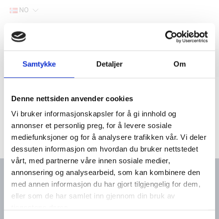
NO
Hjem
Filter
Samtykke
Detaljer
Om
Lager
Hjem
Båtutstyr
Jernvare
Reservedeler
Denne nettsiden anvender cookies
Vi bruker informasjonskapsler for å gi innhold og
annonser et personlig preg, for å levere sosiale
mediefunksjoner og for å analysere trafikken vår. Vi deler
dessuten informasjon om hvordan du bruker nettstedet
vårt, med partnerne våre innen sosiale medier,
annonsering og analysearbeid, som kan kombinere den
med annen informasjon du har gjort tilgjengelig for dem,
eller som de har samlet inn gjennom din bruk av
Kontakt oss
Meny
tjenestene deres.