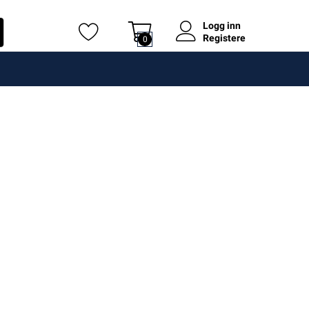
Logg inn
Registere
0