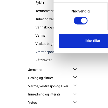
Sykler
Samtykkevalg
Termometere
Nødvendig
Tuber og vannsportleker
Vannski og wakeboard
Varme
Ikke tillat
Vesker, bager og oppbevaring
Værstasjoner
Våtdrakter
Jernvare
Beslag og skruer
Varme, ventilasjon og luker
Innredning og interiør
Vetus