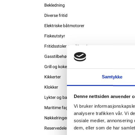
Bekledning
Diverse fritid
Elektriske båtmotorer
Fiskeutstyr
Fritidsstoler og sitteputer
Gasstilbehør
Grill og kokeutstyr
Samtykke
Kikkerter
Klokker
Denne nettsiden anvender c
Lykter og batterier
Vi bruker informasjonskapsler
Maritime fagbøker
analysere trafikken vår. Vi 
Nøkkelringer
sosiale medier, annonsering 
dem, eller som de har samlet
Reservedeler