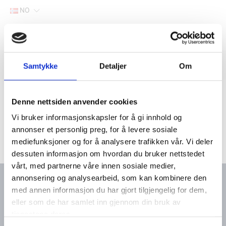
NO
Hjem
Filter
Samtykke
Detaljer
Om
Lager
Hjem
Båtutstyr
Fritid og fiske
Nøkkelringer
Denne nettsiden anvender cookies
Vi bruker informasjonskapsler for å gi innhold og
annonser et personlig preg, for å levere sosiale
mediefunksjoner og for å analysere trafikken vår. Vi deler
dessuten informasjon om hvordan du bruker nettstedet
vårt, med partnerne våre innen sosiale medier,
annonsering og analysearbeid, som kan kombinere den
med annen informasjon du har gjort tilgjengelig for dem,
eller som de har samlet inn gjennom din bruk av
Kontakt oss
Meny
tjenestene deres.