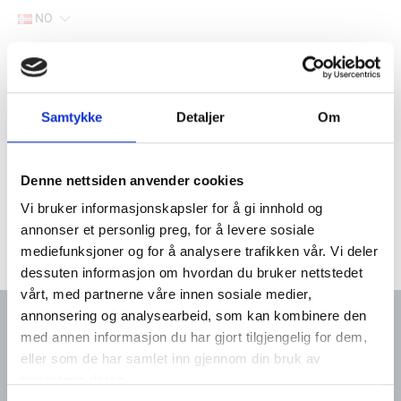
NO
Hjem
Filter
Samtykke
Detaljer
Om
Lager
Hjem
Båtutstyr
Belysning
Lyskastere
Denne nettsiden anvender cookies
Vi bruker informasjonskapsler for å gi innhold og
annonser et personlig preg, for å levere sosiale
mediefunksjoner og for å analysere trafikken vår. Vi deler
dessuten informasjon om hvordan du bruker nettstedet
vårt, med partnerne våre innen sosiale medier,
annonsering og analysearbeid, som kan kombinere den
med annen informasjon du har gjort tilgjengelig for dem,
eller som de har samlet inn gjennom din bruk av
Kontakt oss
Meny
tjenestene deres.