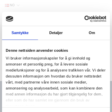
NO
Hjem
Filter
Samtykke
Detaljer
Om
Lager
Hjem
Båtutstyr
Seilbåtutstyr
Cleats
Denne nettsiden anvender cookies
Vi bruker informasjonskapsler for å gi innhold og
annonser et personlig preg, for å levere sosiale
mediefunksjoner og for å analysere trafikken vår. Vi deler
dessuten informasjon om hvordan du bruker nettstedet
vårt, med partnerne våre innen sosiale medier,
annonsering og analysearbeid, som kan kombinere den
med annen informasjon du har gjort tilgjengelig for dem,
eller som de har samlet inn gjennom din bruk av
Kontakt oss
Meny
tjenestene deres.