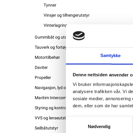
Tynner
Vinsjer og tilhengerutstyr
Vinterlagring
Gummibåt og utstyr
Tauverk og fortøyning
Samtykke
Motortilbehør
Daviter
Denne nettsiden anvender c
Propeller
Vi bruker informasjonskapsler
Navigasjon, lyd og bilde
analysere trafikken vår. Vi 
Maritim Intercom
sosiale medier, annonsering 
dem, eller som de har samlet
Styring og kontrollutstyr
VVS og lenseutstyr
Samtykkevalg
Nødvendig
Seilbåtutstyr