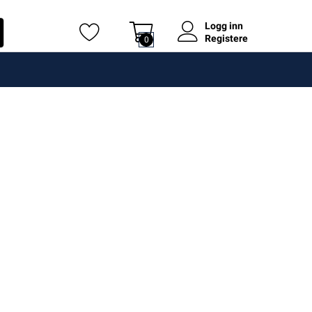
Logg inn
Registere
0