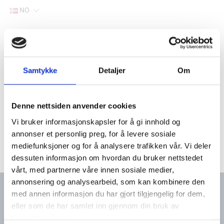
NO
Hjem
Filter
Lager
Samtykke
Detaljer
Om
Hjem
Yanmar marine deler
Søk via motortype
4-sylindret-motor
4LHA-DTE (P)
Denne nettsiden anvender cookies
Vi bruker informasjonskapsler for å gi innhold og
annonser et personlig preg, for å levere sosiale
mediefunksjoner og for å analysere trafikken vår. Vi deler
dessuten informasjon om hvordan du bruker nettstedet
vårt, med partnerne våre innen sosiale medier,
annonsering og analysearbeid, som kan kombinere den
med annen informasjon du har gjort tilgjengelig for dem,
eller som de har samlet inn gjennom din bruk av
Kontakt oss
Meny
tjenestene deres.