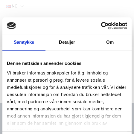
NO
Hjem
Filter
Lager
Samtykke
Detaljer
Om
Hjem
Yanmar marine deler
Søk via motortype
4-sylindret-motor
4JH4-TE / HTE
Denne nettsiden anvender cookies
Vi bruker informasjonskapsler for å gi innhold og
annonser et personlig preg, for å levere sosiale
mediefunksjoner og for å analysere trafikken vår. Vi deler
dessuten informasjon om hvordan du bruker nettstedet
vårt, med partnerne våre innen sosiale medier,
annonsering og analysearbeid, som kan kombinere den
med annen informasjon du har gjort tilgjengelig for dem,
eller som de har samlet inn gjennom din bruk av
Kontakt oss
Meny
tjenestene deres.