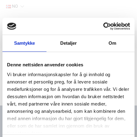
NO
Hjem
Filter
Lager
Samtykke
Detaljer
Om
Hjem
Yanmar marine deler
Søk via motortype
3-sylindret-motor
3GM30-YEU
Denne nettsiden anvender cookies
Vi bruker informasjonskapsler for å gi innhold og
annonser et personlig preg, for å levere sosiale
mediefunksjoner og for å analysere trafikken vår. Vi deler
dessuten informasjon om hvordan du bruker nettstedet
vårt, med partnerne våre innen sosiale medier,
annonsering og analysearbeid, som kan kombinere den
med annen informasjon du har gjort tilgjengelig for dem,
eller som de har samlet inn gjennom din bruk av
Kontakt oss
Meny
tjenestene deres.