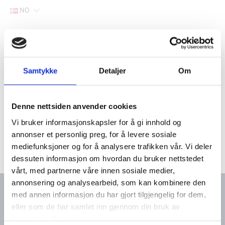
NO
Hjem
Filter
Lager
Samtykke
Detaljer
Om
Hjem
Yanmar marine deler
Søk via motortype
3-sylindret-motor
3GM / 3GMD
Denne nettsiden anvender cookies
Vi bruker informasjonskapsler for å gi innhold og
annonser et personlig preg, for å levere sosiale
mediefunksjoner og for å analysere trafikken vår. Vi deler
dessuten informasjon om hvordan du bruker nettstedet
vårt, med partnerne våre innen sosiale medier,
annonsering og analysearbeid, som kan kombinere den
med annen informasjon du har gjort tilgjengelig for dem,
eller som de har samlet inn gjennom din bruk av
Kontakt oss
Meny
tjenestene deres.