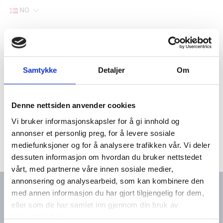
NO
Hjem
Filter
Lager
Samtykke
Detaljer
Om
Hjem
Yanmar marine deler
Søk via motortype
2-sylindret-motor
2QM20
Denne nettsiden anvender cookies
Vi bruker informasjonskapsler for å gi innhold og
annonser et personlig preg, for å levere sosiale
mediefunksjoner og for å analysere trafikken vår. Vi deler
dessuten informasjon om hvordan du bruker nettstedet
vårt, med partnerne våre innen sosiale medier,
annonsering og analysearbeid, som kan kombinere den
med annen informasjon du har gjort tilgjengelig for dem,
eller som de har samlet inn gjennom din bruk av
Kontakt oss
Meny
tjenestene deres.