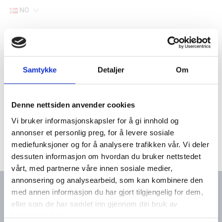
NO
Hjem
Filter
Lager
Samtykke
Detaljer
Om
Hjem
Yanmar marine deler
Søk via motortype
2-sylindret-motor
2QM
Denne nettsiden anvender cookies
Vi bruker informasjonskapsler for å gi innhold og
annonser et personlig preg, for å levere sosiale
mediefunksjoner og for å analysere trafikken vår. Vi deler
dessuten informasjon om hvordan du bruker nettstedet
vårt, med partnerne våre innen sosiale medier,
annonsering og analysearbeid, som kan kombinere den
med annen informasjon du har gjort tilgjengelig for dem,
eller som de har samlet inn gjennom din bruk av
Kontakt oss
Meny
tjenestene deres.