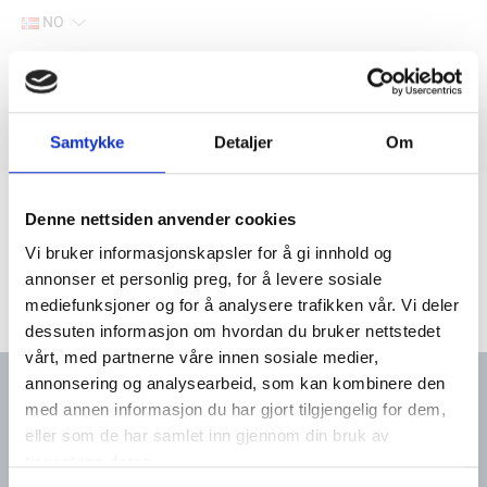
NO
Hjem
Filter
Samtykke
Detaljer
Om
Lager
Hjem
Yanmar marine deler
Elektrisk
Turtallssensor
Denne nettsiden anvender cookies
Vi bruker informasjonskapsler for å gi innhold og
annonser et personlig preg, for å levere sosiale
mediefunksjoner og for å analysere trafikken vår. Vi deler
dessuten informasjon om hvordan du bruker nettstedet
vårt, med partnerne våre innen sosiale medier,
annonsering og analysearbeid, som kan kombinere den
med annen informasjon du har gjort tilgjengelig for dem,
eller som de har samlet inn gjennom din bruk av
Kontakt oss
Meny
tjenestene deres.