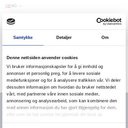
NO
Hjem
Filter
Samtykke
Detaljer
Om
Lager
Hjem
Yanmar marine deler
Elektrisk
Tenningslås
Denne nettsiden anvender cookies
Vi bruker informasjonskapsler for å gi innhold og
annonser et personlig preg, for å levere sosiale
mediefunksjoner og for å analysere trafikken vår. Vi deler
dessuten informasjon om hvordan du bruker nettstedet
vårt, med partnerne våre innen sosiale medier,
annonsering og analysearbeid, som kan kombinere den
med annen informasjon du har gjort tilgjengelig for dem,
eller som de har samlet inn gjennom din bruk av
Kontakt oss
Meny
tjenestene deres.