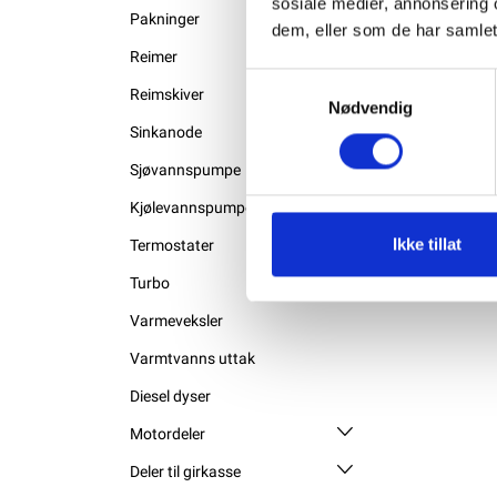
sosiale medier, annonsering 
Pakninger
dem, eller som de har samlet
Reimer
Samtykkevalg
Reimskiver
Nødvendig
Sinkanode
Sjøvannspumpe
Kjølevannspumpe
Ikke tillat
Termostater
Turbo
Varmeveksler
Varmtvanns uttak
Diesel dyser
Motordeler
Deler til girkasse