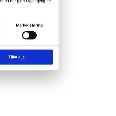
u har gjort tilgjengelig for
Markedsføring
Tillat alle