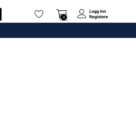
Logg inn
Registere
0