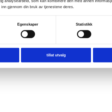
og analysearbeid, som kan kombinere den med annen informasjon d
 inn gjennom din bruk av tjenestene deres.
Egenskaper
Statistikk
tillat utvalg