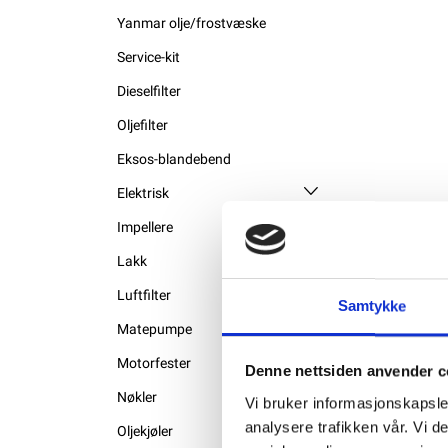
Yanmar olje/frostvæske
Service-kit
Dieselfilter
Oljefilter
Eksos-blandebend
Elektrisk
Impellere
Lakk
Luftfilter
Samtykke
Matepumpe
Motorfester
Denne nettsiden anvender c
Nøkler
Vi bruker informasjonskapsler
analysere trafikken vår. Vi 
Oljekjøler