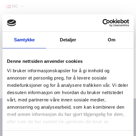
NO
Hjem
Filter
Samtykke
Detaljer
Om
Lager
Hjem
Båtutstyr
Sikkerhetsutstyr
Denne nettsiden anvender cookies
Vi bruker informasjonskapsler for å gi innhold og
annonser et personlig preg, for å levere sosiale
mediefunksjoner og for å analysere trafikken vår. Vi deler
dessuten informasjon om hvordan du bruker nettstedet
vårt, med partnerne våre innen sosiale medier,
annonsering og analysearbeid, som kan kombinere den
med annen informasjon du har gjort tilgjengelig for dem,
eller som de har samlet inn gjennom din bruk av
Kontakt oss
Meny
tjenestene deres.