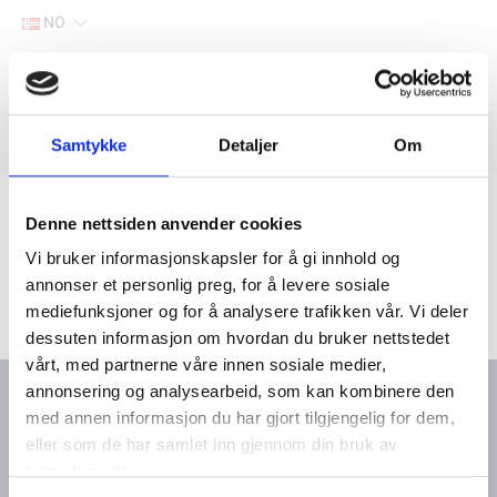
NO
Hjem
Filter
Samtykke
Detaljer
Om
Lager
Hjem
Båtutstyr
Daviter
Denne nettsiden anvender cookies
Vi bruker informasjonskapsler for å gi innhold og
annonser et personlig preg, for å levere sosiale
mediefunksjoner og for å analysere trafikken vår. Vi deler
dessuten informasjon om hvordan du bruker nettstedet
vårt, med partnerne våre innen sosiale medier,
annonsering og analysearbeid, som kan kombinere den
med annen informasjon du har gjort tilgjengelig for dem,
eller som de har samlet inn gjennom din bruk av
Kontakt oss
Meny
tjenestene deres.