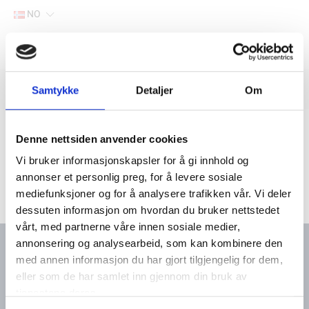
NO
Hjem
Filter
Samtykke
Detaljer
Om
Lager
Hjem
Yanmar marine deler
Varmtvanns uttak
Denne nettsiden anvender cookies
Vi bruker informasjonskapsler for å gi innhold og
annonser et personlig preg, for å levere sosiale
mediefunksjoner og for å analysere trafikken vår. Vi deler
dessuten informasjon om hvordan du bruker nettstedet
vårt, med partnerne våre innen sosiale medier,
annonsering og analysearbeid, som kan kombinere den
med annen informasjon du har gjort tilgjengelig for dem,
eller som de har samlet inn gjennom din bruk av
Kontakt oss
Meny
tjenestene deres.