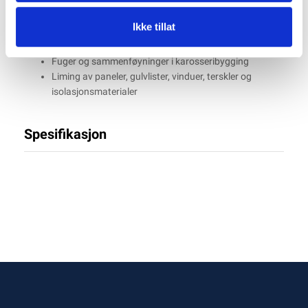
Godt egnet til bruk i straffenstalter
Fuging rundt sanitærinstallasjoner
Ikke tillat
Værutsatte fuger rundt vinduer og dører
Fuging av vindussystemer
Fuger og sammenføyninger i karosseribygging
Liming av paneler, gulvlister, vinduer, terskler og
isolasjonsmaterialer
Spesifikasjon