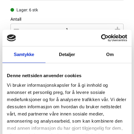
Lager: 6 stk
Antall
Legg til Handlekurv
Samtykke
Detaljer
Om
Klikk og hent
Denne nettsiden anvender cookies
Vi bruker informasjonskapsler for å gi innhold og
annonser et personlig preg, for å levere sosiale
Varenummer:
GFT003-BLK
mediefunksjoner og for å analysere trafikken vår. Vi deler
Kategorier:
Fugemasse og lim
dessuten informasjon om hvordan du bruker nettstedet
Del produktet
vårt, med partnerne våre innen sosiale medier,
annonsering og analysearbeid, som kan kombinere den
med annen informasjon du har gjort tilgjengelig for dem,