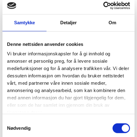
motorer med 6 boltehull i o..
mer
Tomt på lager
Samtykke
Detaljer
Om
Antall
Denne nettsiden anvender cookies
Legg til Handlekurv
Vi bruker informasjonskapsler for å gi innhold og
annonser et personlig preg, for å levere sosiale
Klikk og hent
mediefunksjoner og for å analysere trafikken vår. Vi deler
dessuten informasjon om hvordan du bruker nettstedet
vårt, med partnerne våre innen sosiale medier,
annonsering og analysearbeid, som kan kombinere den
med annen informasjon du har gjort tilgjengelig for dem,
eller som de har samlet inn gjennom din bruk av
Varenummer:
NS4801B2-130
tjenestene deres.
Kategorier:
Reimskiver
Samtykkevalg
Del produktet
Nødvendig