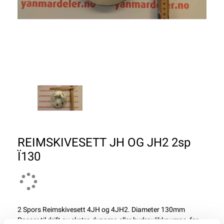
REIMSKIVESETT JH OG JH2 2sp
Ï130
2 Spors Reimskivesett 4JH og 4JH2. Diameter 130mm
Passer til drift av ekstra dynamo eller hydraulikkpumpe, for