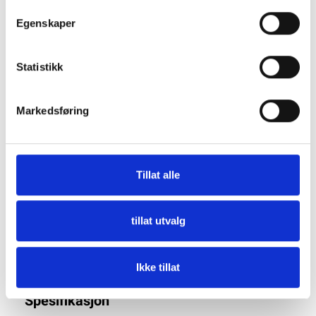
Egenskaper
Statistikk
Beskrivelse
Markedsføring
2 Spors Reimskivesett 4JH og 4JH2. Diameter 130mm
Passer til drift av ekstra dynamo eller hydraulikkpumpe, for
Tillat alle
motorer med 6 boltehull i original reimskive.
tillat utvalg
Dette er en bestillingsvare, ta gjerne kontakt ved spørsmål.
Ikke tillat
Spesifikasjon