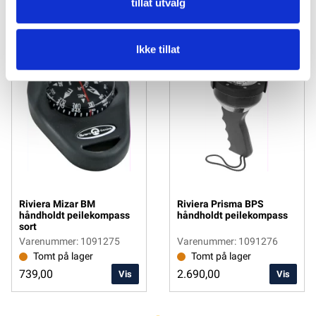
tillat utvalg
Ikke tillat
Riviera Mizar BM
Riviera Prisma BPS
håndholdt peilekompass
håndholdt peilekompass
sort
Varenummer: 1091275
Varenummer: 1091276
Tomt på lager
Tomt på lager
739,00
2.690,00
Vis
Vis