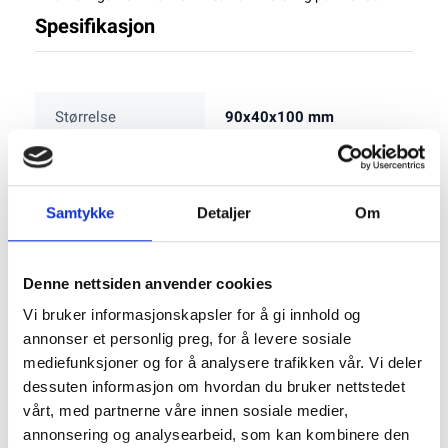
Spesifikasjon
Størrelse
90x40x100 mm
Vekt
130 g
Samtykke
Detaljer
Om
Varianter
Denne nettsiden anvender cookies
Riviera Orion BO Håndholdt
Vi bruker informasjonskapsler for å gi innhold og
Peilekompass Blått
annonser et personlig preg, for å levere sosiale
Varenummer: 1091273
mediefunksjoner og for å analysere trafikken vår. Vi deler
dessuten informasjon om hvordan du bruker nettstedet
779,00
vårt, med partnerne våre innen sosiale medier,
annonsering og analysearbeid, som kan kombinere den
Tomt På Lager