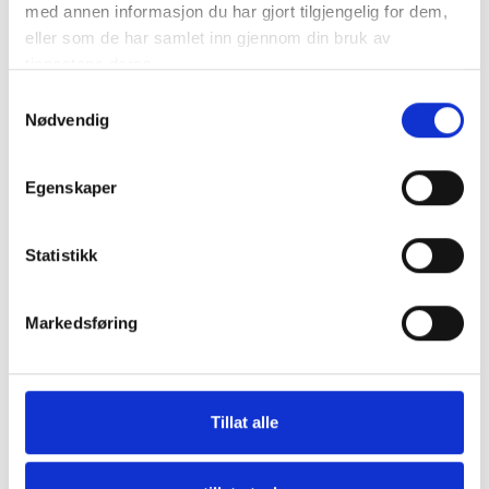
med annen informasjon du har gjort tilgjengelig for dem,
eller som de har samlet inn gjennom din bruk av
tjenestene deres.
Samtykkevalg
Riviera Orion BO Håndholdt
Nødvendig
Peilekompass Gult
Varenummer: 1091274
Egenskaper
779,00
Tomt På Lager
Statistikk
Markedsføring
Tillat alle
Alternativer