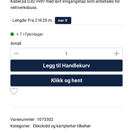
Kabel på 0,82 mm² med lavt inngangstap som anbefales for
nettverksbuss.
- Lengde: Fra 2 til 20 m..
mer
+ 7 i Fjernlager
Antall
Legg til Handlekurv
Klikk og hent
Varenummer:
1073302
Kategorier:
Ekkolodd og kartplotter tilbehør