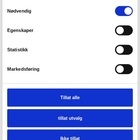
Samtykkevalg
Nødvendig
Størrelse
250x250x50 mm
Egenskaper
Vekt
1,26 kg
Statistikk
Varianter
Markedsføring
N2K Cable, Med Duty 10m (33ft)
Varenummer: 1073302
Tillat alle
1.990,00
Tomt På Lager
tillat utvalg
Ikke tillat