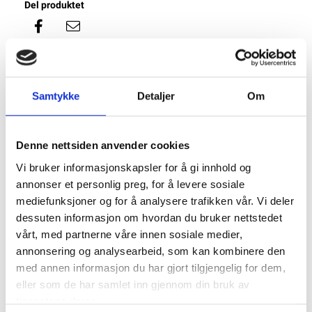
Del produktet
Samtykke
Detaljer
Om
Beskrivelse
Denne nettsiden anvender cookies
Varianter
Vi bruker informasjonskapsler for å gi innhold og
annonser et personlig preg, for å levere sosiale
mediefunksjoner og for å analysere trafikken vår. Vi deler
Middels tykk NMEA 2000 Micro-C-kabel.
Kabel på 0,82 mm² med lavt inngangstap som anbefales for
dessuten informasjon om hvordan du bruker nettstedet
nettverksbuss.
vårt, med partnerne våre innen sosiale medier,
annonsering og analysearbeid, som kan kombinere den
med annen informasjon du har gjort tilgjengelig for dem,
- Lengde: Fra 2 til 20 m
eller som de har samlet inn gjennom din bruk av
Spesifikasjon
tjenestene deres.