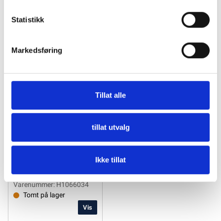
Statistikk
Markedsføring
Tillat alle
tillat utvalg
Flojet Trykkbryter
Ikke tillat
Varenummer: H1066034
Tomt på lager
Vis