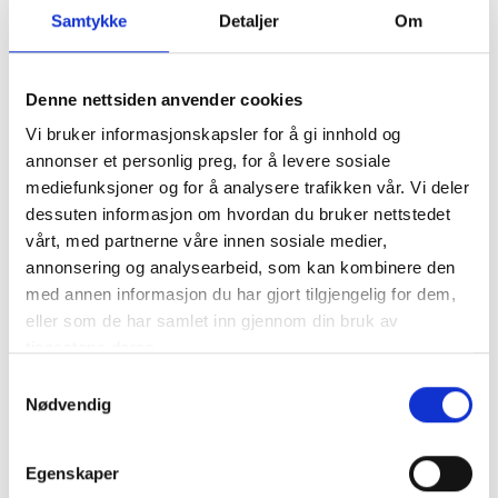
Samtykke
Detaljer
Om
Tomt På Lager
Denne nettsiden anvender cookies
Vi bruker informasjonskapsler for å gi innhold og
Flojet Trykkvannspumpe Triplex 2,9 -
annonser et personlig preg, for å levere sosiale
11 L 24V
mediefunksjoner og for å analysere trafikken vår. Vi deler
Varenummer: 1066013
dessuten informasjon om hvordan du bruker nettstedet
2.490,00
vårt, med partnerne våre innen sosiale medier,
annonsering og analysearbeid, som kan kombinere den
Tomt På Lager
med annen informasjon du har gjort tilgjengelig for dem,
eller som de har samlet inn gjennom din bruk av
tjenestene deres.
Samtykkevalg
Nødvendig
Egenskaper
Reservedeler