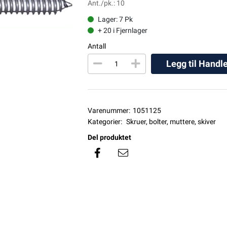
Ant./pk.: 10
Lager: 7 Pk
+ 20 i Fjernlager
Antall
Legg til Handl
Varenummer:
1051125
Kategorier:
Skruer, bolter, muttere, skiver
Del produktet