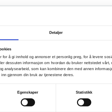
8
9,5 mm, 20 stk
8
13 mm, 20 stk
Detaljer
8
16 mm, 20 stk
ookies
 for å gi innhold og annonser et personlig preg, for å levere sos
8
13 mm, 15 stk
deler dessuten informasjon om hvordan du bruker nettstedet vårt,
og analysearbeid, som kan kombinere den med annen informasjon d
 inn gjennom din bruk av tjenestene deres.
8
16 mm, 12 stk
8
19 mm, 12 stk
Egenskaper
Statistikk
8
25 mm, 12 stk