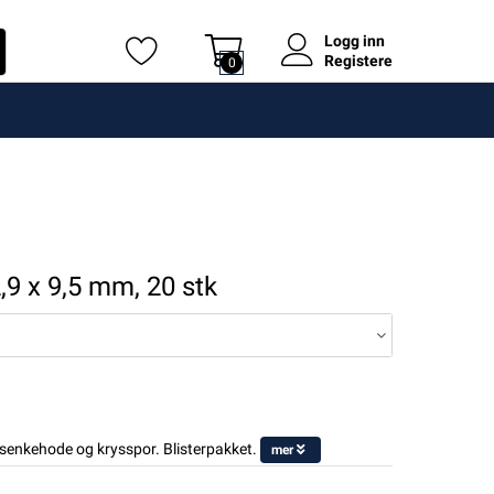
Logg inn
Registere
0
,9 x 9,5 mm, 20 stk
esenkehode og krysspor. Blisterpakket.
mer