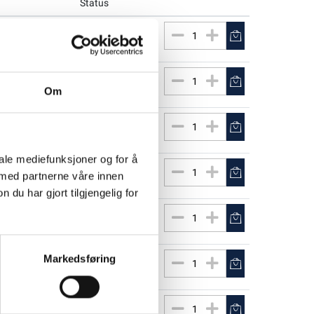
Status
7 Pk
På lager
9,00
1 Pk
På lager
9,00
Om
8 Pk
På lager
9,00
iale mediefunksjoner og for å
7 Pk
På lager
9,00
 med partnerne våre innen
u har gjort tilgjengelig for
4 Pk
På lager
9,00
5 Pk
På lager
9,00
Markedsføring
4 Pk
På lager
9,00