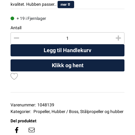
kvalitet. Hubben passer..
mer
+ 19 i Fjernlager
Antall
Legg til Handlekurv
Klikk og hent
Varenummer:
1048139
Kategorier:
Propeller
,
Hubber / Boss
,
Stålpropeller og hubber
Del produktet