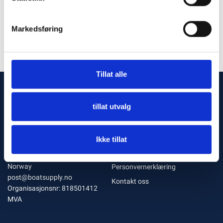
Markedsføring
Tillat alle
tillat utvalg
Kontakt oss
Meny
95 21 40 40
Om oss
Ikke tillat
Brukervilkår
Skogveien 2A, 3160 Stokke,
Norway
Personvernerklæring
post@boatsupply.no
Kontakt oss
Organisasjonsnr: 818501412
MVA