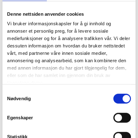
Denne nettsiden anvender cookies
Vi bruker informasjonskapsler for å gi innhold og
annonser et personlig preg, for å levere sosiale
mediefunksjoner og for å analysere trafikken vår. Vi deler
dessuten informasjon om hvordan du bruker nettstedet
Poleax Saltist stålpropell
Poleax Soltiga 3
vårt, med partnerne våre innen sosiale medier,
stålpropell
annonsering og analysearbeid, som kan kombinere den
med annen informasjon du har gjort tilgjengelig for dem,
Varenummer: H1048117
Varenummer: H1048120
eller som de har samlet inn gjennom din bruk av
Tomt på lager
Tomt på lager
tjenestene deres.
Vis
Vis
Samtykkevalg
Poleax Saltist stålpropell
Poleax Soltiga 3 stålpropell
Nødvendig
Varenummer: H1048117
Varenummer: H1048120
Egenskaper
Mer info
Mer info
Statistikk