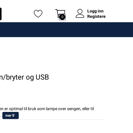
Logg inn
Registere
0
/bryter og USB
 er optimal til bruk som lampe over sengen, eller til
.
mer