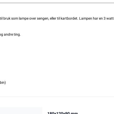
til bruk som lampe over sengen, eller til kartbordet. Lampen har en 3 wat
og andre ting.
abin)
180x120x90 mm