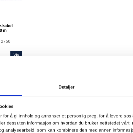
k kabel
00 m
12750
Vis
 kabel
00 m
12750
Detaljer
o
ookies
 for å gi innhold og annonser et personlig preg, for å levere sos
deler dessuten informasjon om hvordan du bruker nettstedet vårt,
og analysearbeid, som kan kombinere den med annen informasjon d