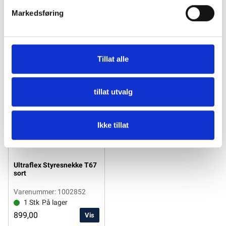
Markedsføring
Tillat alle
tillat utvalg
Ikke tillat
Ultraflex Styresnekke T67
sort
Varenummer: 1002852
1 Stk
På lager
899,00
Vis