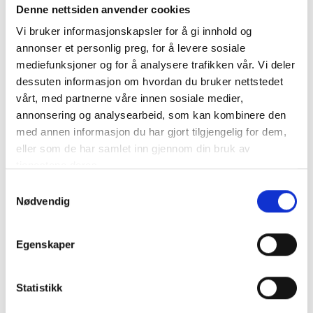
Denne nettsiden anvender cookies
Beskrivelse
Vi bruker informasjonskapsler for å gi innhold og
annonser et personlig preg, for å levere sosiale
mediefunksjoner og for å analysere trafikken vår. Vi deler
Produktet mangler beskrivelse
dessuten informasjon om hvordan du bruker nettstedet
vårt, med partnerne våre innen sosiale medier,
annonsering og analysearbeid, som kan kombinere den
Spesifikasjon
med annen informasjon du har gjort tilgjengelig for dem,
eller som de har samlet inn gjennom din bruk av
tjenestene deres.
Størrelse
100x100x40 mm
Samtykkevalg
Nødvendig
Vekt
43 g
Egenskaper
Statistikk
Tilbehør