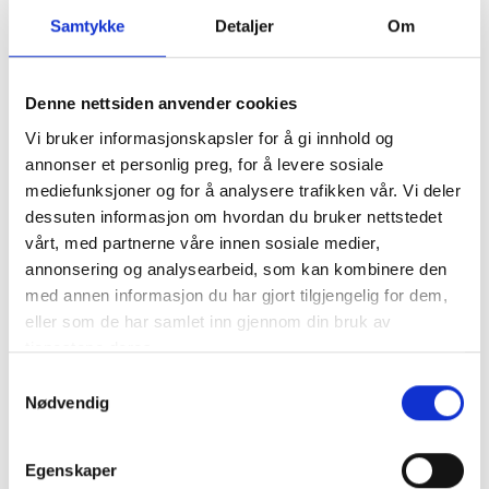
Samtykke
Detaljer
Om
Beskrivelse
Denne nettsiden anvender cookies
Vi bruker informasjonskapsler for å gi innhold og
Produktet mangler beskrivelse
annonser et personlig preg, for å levere sosiale
mediefunksjoner og for å analysere trafikken vår. Vi deler
dessuten informasjon om hvordan du bruker nettstedet
Spesifikasjon
vårt, med partnerne våre innen sosiale medier,
annonsering og analysearbeid, som kan kombinere den
med annen informasjon du har gjort tilgjengelig for dem,
Størrelse
110x50x110 mm
eller som de har samlet inn gjennom din bruk av
tjenestene deres.
Vekt
20 g
Samtykkevalg
Nødvendig
Egenskaper