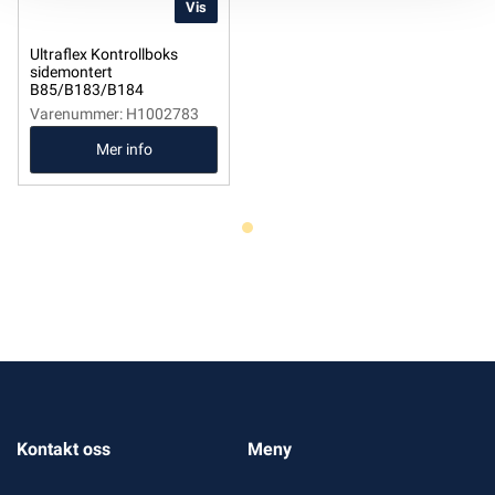
Vis
Ultraflex Kontrollboks
sidemontert
B85/B183/B184
Varenummer: H1002783
Mer info
Kontakt oss
Meny