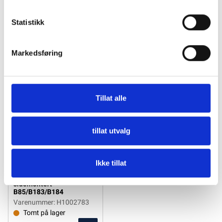
Tilbehør
Statistikk
Markedsføring
Tillat alle
tillat utvalg
Ikke tillat
Ultraflex Kontrollboks
sidemontert
B85/B183/B184
Varenummer: H1002783
Tomt på lager