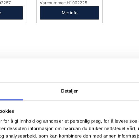
02257
Varenummer: H1002225
o
Mer info
Detaljer
ookies
 for å gi innhold og annonser et personlig preg, for å levere sos
deler dessuten informasjon om hvordan du bruker nettstedet vårt,
og analysearbeid, som kan kombinere den med annen informasjon d