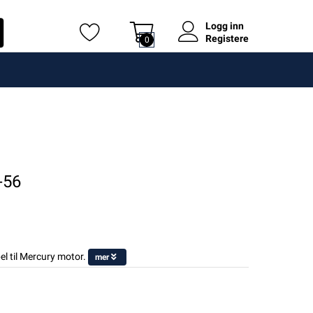
Logg inn
Registere
0
-56
l til Mercury motor.
mer