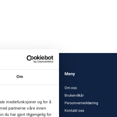
Meny
Om
Om oss
Brukervilkår
iale mediefunksjoner og for å
Personvernerklæring
 med partnerne våre innen
Kontakt oss
u har gjort tilgjengelig for