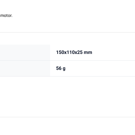
 motor.
150x110x25 mm
56 g