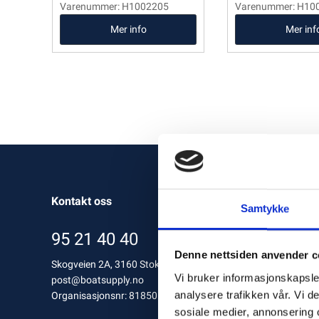
Varenummer: H1002205
Varenummer: H10
Mer info
Mer inf
Kontakt oss
Samtykke
95 21 40 40
Denne nettsiden anvender c
Skogveien 2A, 3160 Stokke, Norway
Vi bruker informasjonskapsler
post@boatsupply.no
analysere trafikken vår. Vi 
Organisasjonsnr: 818501412 MVA
sosiale medier, annonsering 