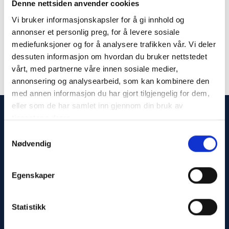
Denne nettsiden anvender cookies
Vi bruker informasjonskapsler for å gi innhold og
annonser et personlig preg, for å levere sosiale
mediefunksjoner og for å analysere trafikken vår. Vi deler
dessuten informasjon om hvordan du bruker nettstedet
vårt, med partnerne våre innen sosiale medier,
annonsering og analysearbeid, som kan kombinere den
med annen informasjon du har gjort tilgjengelig for dem,
eller som de har samlet inn gjennom din bruk av
tjenestene deres.
Samtykkevalg
Kontakt oss
Meny
Nødvendig
95 21 40 40
Om oss
Egenskaper
Brukervilkår
Skogveien 2A, 3160 Stokke,
Norway
Personvernerklæring
post@boatsupply.no
Statistikk
Kontakt oss
Organisasjonsnr: 818501412
MVA