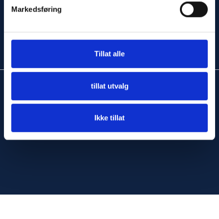
Markedsføring
Tillat alle
tillat utvalg
Copyright © Boatsupply AS, 2026
Ikke tillat
Powered By
Telaris