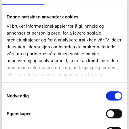
Legg til Handlekurv
Denne nettsiden anvender cookies
Vi bruker informasjonskapsler for å gi innhold og
Klikk og hent
annonser et personlig preg, for å levere sosiale
mediefunksjoner og for å analysere trafikken vår. Vi deler
dessuten informasjon om hvordan du bruker nettstedet
vårt, med partnerne våre innen sosiale medier,
annonsering og analysearbeid, som kan kombinere den
Varenummer:
1000517
med annen informasjon du har gjort tilgjengelig for dem,
Kategorier:
Reservedeler
eller som de har samlet inn gjennom din bruk av
tjenestene deres.
Del produktet
Samtykkevalg
Nødvendig
Egenskaper