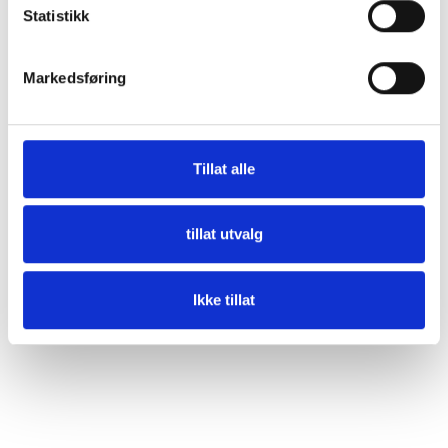
Statistikk
Beskrivelse
Markedsføring
Spesifikasjon
Tillat alle
tillat utvalg
Størrelse
260x170x180 mm
Ikke tillat
Vekt
3,964 kg