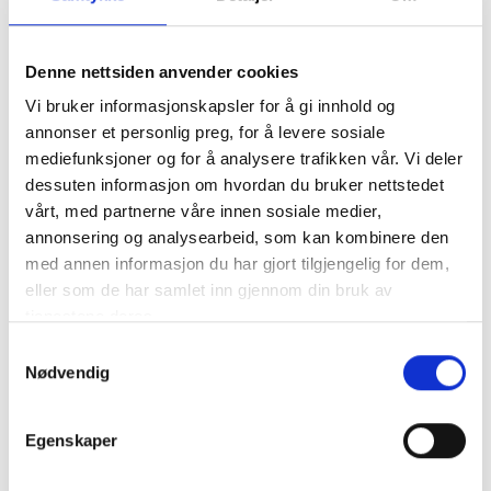
Antall
Denne nettsiden anvender cookies
Legg til Handlekurv
Vi bruker informasjonskapsler for å gi innhold og
annonser et personlig preg, for å levere sosiale
Klikk og hent
mediefunksjoner og for å analysere trafikken vår. Vi deler
dessuten informasjon om hvordan du bruker nettstedet
vårt, med partnerne våre innen sosiale medier,
annonsering og analysearbeid, som kan kombinere den
med annen informasjon du har gjort tilgjengelig for dem,
eller som de har samlet inn gjennom din bruk av
Varenummer:
119575-13300
tjenestene deres.
Kategorier:
Eksos-blandebend
,
6LY3
Samtykkevalg
Del produktet
Nødvendig
Egenskaper