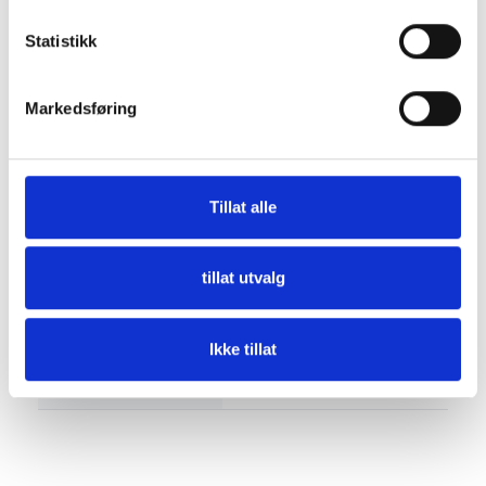
Beskrivelse
Statistikk
Markedsføring
Fremre motorfeste (70) for 1GM og 1GM10
Tillat alle
Spesifikasjon
tillat utvalg
Størrelse
160x50x140 mm
Ikke tillat
Vekt
873 g