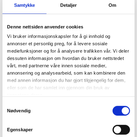
Antall
Samtykke
Detaljer
Om
Legg til Handlekurv
Denne nettsiden anvender cookies
Vi bruker informasjonskapsler for å gi innhold og
Klikk og hent
annonser et personlig preg, for å levere sosiale
mediefunksjoner og for å analysere trafikken vår. Vi deler
dessuten informasjon om hvordan du bruker nettstedet
vårt, med partnerne våre innen sosiale medier,
annonsering og analysearbeid, som kan kombinere den
Varenummer:
128170-08350
med annen informasjon du har gjort tilgjengelig for dem,
Kategorier:
Motorfester
,
1GM
eller som de har samlet inn gjennom din bruk av
Del produktet
tjenestene deres.
Samtykkevalg
Nødvendig
Egenskaper