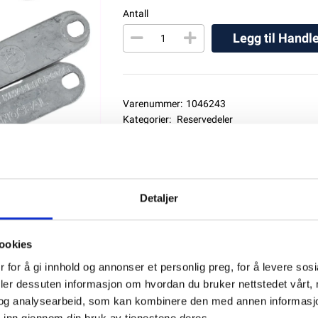
Antall
Legg til Handl
Varenummer:
1046243
Kategorier:
Reservedeler
Del produktet
Detaljer
ookies
 for å gi innhold og annonser et personlig preg, for å levere sos
deler dessuten informasjon om hvordan du bruker nettstedet vårt,
og analysearbeid, som kan kombinere den med annen informasjon d
 inn gjennom din bruk av tjenestene deres.