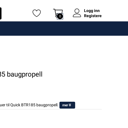
Logg inn
Registere
0
85 baugpropell
er til Quick BTR185 baugpropell.
mer