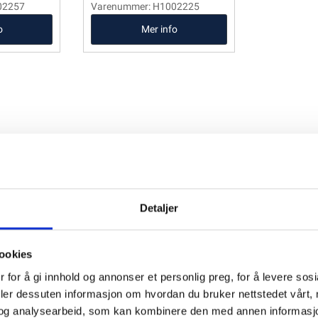
02257
Varenummer: H1002225
o
Mer info
Detaljer
ookies
 for å gi innhold og annonser et personlig preg, for å levere sos
deler dessuten informasjon om hvordan du bruker nettstedet vårt,
og analysearbeid, som kan kombinere den med annen informasjon d