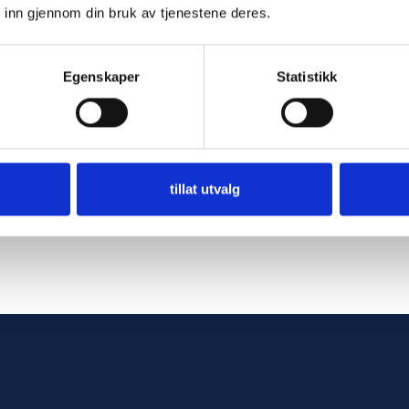
 inn gjennom din bruk av tjenestene deres.
Egenskaper
Statistikk
mmer L3 for
2503
Vis
tillat utvalg