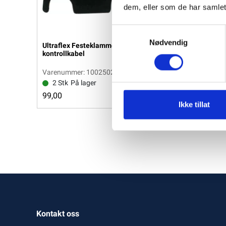
dem, eller som de har samlet
Samtykkevalg
Nødvendig
Ultraflex Festeklammer L2 for
Ultraflex Festekla
kontrollkabel
kontrollkabel
Varenummer: 1002502
Varenummer: 100
2 Stk
På lager
1 Stk
På lager
99,00
259,00
Vis
Ikke tillat
Kontakt oss