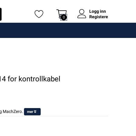
Logg inn
Registere
0
4 for kontrollkabel
og MachZero.
mer