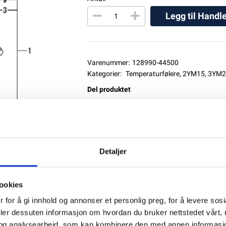
Legg til Handl
Varenummer:
128990-44500
Kategorier:
Temperaturfølere
,
2YM15
,
3YM2
Del produktet
Detaljer
ookies
 for å gi innhold og annonser et personlig preg, for å levere sos
deler dessuten informasjon om hvordan du bruker nettstedet vårt,
og analysearbeid, som kan kombinere den med annen informasjon d