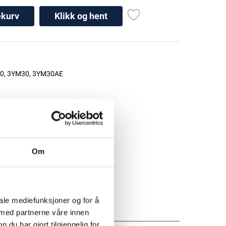
ekurv
Klikk og hent
0
,
3YM30
,
3YM30AE
Om
iale mediefunksjoner og for å
 med partnerne våre innen
u har gjort tilgjengelig for