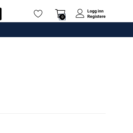
Logg inn
Registere
0